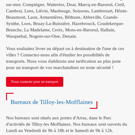
sur-mer, Compiègne, Wattrelos, Doai, Marcq-en-Baroeul, Creil,
Cambrai, Lens, Lièvin, Maubeuge, Soissons, Lambersart, Hénin-
Beaumont, Laon, Armentières, Béthune, Abbeville, Grande-
Synthe, Loos, Bruay-La-Buissière, Hazebrouck, Coudekerque-
Branche, La Madelaine, Croix, Mons-en-Baroeul, Halluin,
Wasquehal, Nogent-sur-Oise, Denain.
Vous souhaitez livrer au départ ou à destination de l'une de ces
villes ? Contactez-nous afin d'étudier les possibilités de
transports. Nous vous établirons une tarification au plus juste
pour un transport de vos marchandises en toute sécurité !
Nous contacter pour un transport
Bureaux de Tilloy-les-Mofflaines
Nos bureaux sont situés aux portes d'Arras, dans le Parc
d'activités de Tilloy-les Mofflaines. Nos bureaux sont ouverts du
Lundi au Vendredi de 9h à 18h et le Samedi de 9h à 12h.