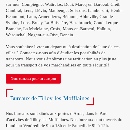
sur-mer, Compiègne, Wattrelos, Doai, Marcq-en-Baroeul, Creil,
Cambrai, Lens, Lièvin, Maubeuge, Soissons, Lambersart, Hénin-
Beaumont, Laon, Armentières, Béthune, Abbeville, Grande-
Synthe, Loos, Bruay-La-Buissière, Hazebrouck, Coudekerque-
Branche, La Madelaine, Croix, Mons-en-Baroeul, Halluin,
Wasquehal, Nogent-sur-Oise, Denain.
Vous souhaitez livrer au départ ou à destination de l'une de ces
villes ? Contactez-nous afin d'étudier les possibilités de
transports. Nous vous établirons une tarification au plus juste
pour un transport de vos marchandises en toute sécurité !
Nous contacter pour un transport
Bureaux de Tilloy-les-Mofflaines
Nos bureaux sont situés aux portes d'Arras, dans le Parc
d'activités de Tilloy-les Mofflaines. Nos bureaux sont ouverts du
Lundi au Vendredi de 9h à 18h et le Samedi de 9h à 12h.